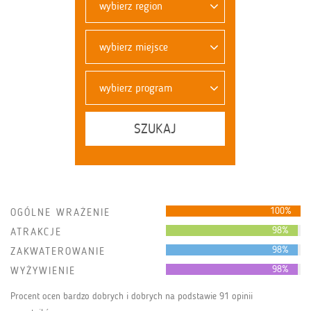
wybierz region
wybierz miejsce
wybierz program
SZUKAJ
100%
OGÓLNE WRAŻENIE
98%
ATRAKCJE
98%
ZAKWATEROWANIE
98%
WYŻYWIENIE
Procent ocen bardzo dobrych i dobrych na podstawie 91 opinii