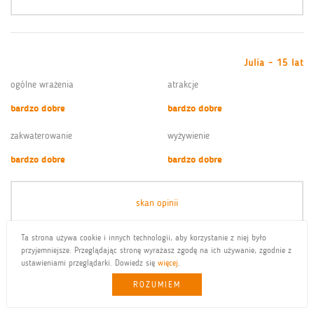
Julia - 15 lat
ogólne wrażenia
atrakcje
bardzo dobre
bardzo dobre
zakwaterowanie
wyżywienie
bardzo dobre
bardzo dobre
skan opinii
Ta strona używa cookie i innych technologii, aby korzystanie z niej było
przyjemniejsze. Przeglądając stronę wyrażasz zgodę na ich używanie, zgodnie z
ustawieniami przeglądarki. Dowiedz się
więcej
.
Zuzanna - 13 lat
ROZUMIEM
ogólne wrażenia
atrakcje