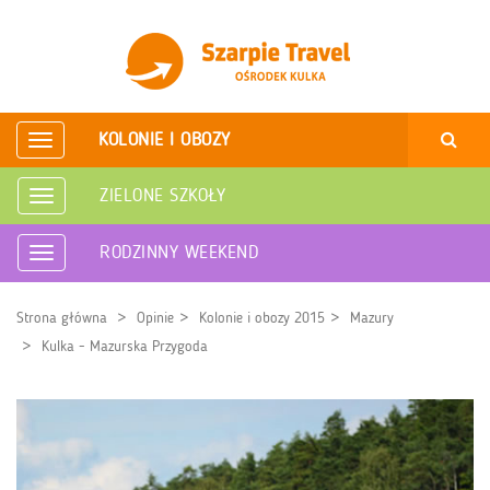
KOLONIE I OBOZY
Rozwiń
nawigację
ZIELONE SZKOŁY
Rozwiń
nawigację
RODZINNY WEEKEND
Rozwiń
nawigację
Strona główna
Opinie
Kolonie i obozy 2015
Mazury
Kulka - Mazurska Przygoda