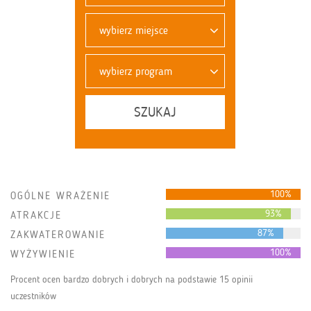
wybierz miejsce
wybierz program
SZUKAJ
100%
OGÓLNE WRAŻENIE
93%
ATRAKCJE
87%
ZAKWATEROWANIE
100%
WYŻYWIENIE
Procent ocen bardzo dobrych i dobrych na podstawie 15 opinii
uczestników