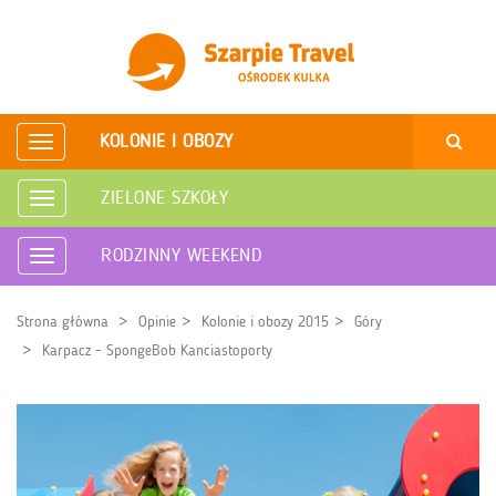
KOLONIE I OBOZY
Rozwiń
nawigację
ZIELONE SZKOŁY
Rozwiń
nawigację
RODZINNY WEEKEND
Rozwiń
nawigację
Strona główna
Opinie
Kolonie i obozy 2015
Góry
Karpacz - SpongeBob Kanciastoporty