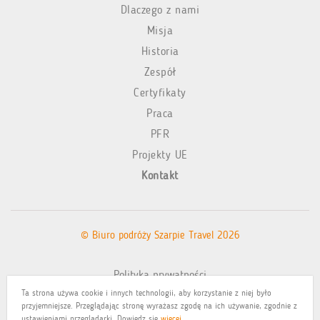
Dlaczego z nami
Misja
Historia
Zespół
Certyfikaty
Praca
PFR
Projekty UE
Kontakt
© Biuro podróży Szarpie Travel 2026
Polityka prywatności
Ta strona używa cookie i innych technologii, aby korzystanie z niej było
Mapa witryny
przyjemniejsze. Przeglądając stronę wyrażasz zgodę na ich używanie, zgodnie z
ustawieniami przeglądarki. Dowiedz się
więcej
.