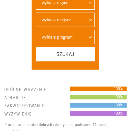
wybierz region
wybierz miejsce
wybierz program
SZUKAJ
100%
OGÓLNE WRAŻENIE
100%
ATRAKCJE
100%
ZAKWATEROWANIE
100%
WYŻYWIENIE
Procent ocen bardzo dobrych i dobrych na podstawie 14 opinii