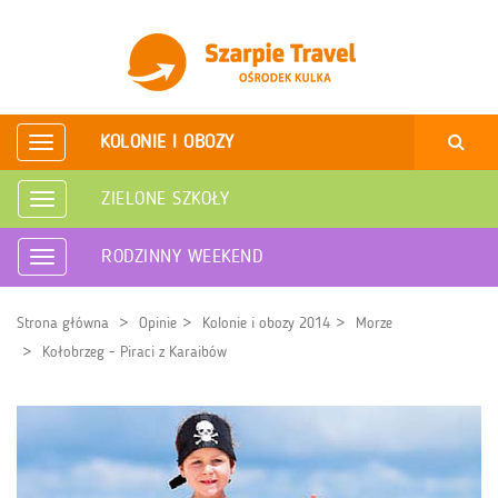
KOLONIE I OBOZY
Rozwiń
nawigację
ZIELONE SZKOŁY
Rozwiń
nawigację
RODZINNY WEEKEND
Rozwiń
nawigację
Strona główna
Opinie
Kolonie i obozy 2014
Morze
Kołobrzeg - Piraci z Karaibów