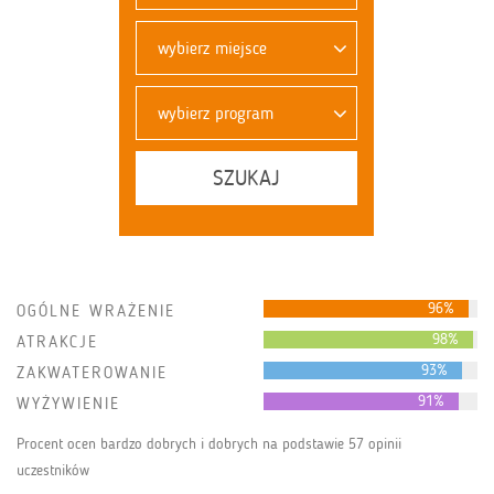
wybierz miejsce
wybierz program
SZUKAJ
96%
OGÓLNE WRAŻENIE
98%
ATRAKCJE
93%
ZAKWATEROWANIE
91%
WYŻYWIENIE
Procent ocen bardzo dobrych i dobrych na podstawie 57 opinii
uczestników