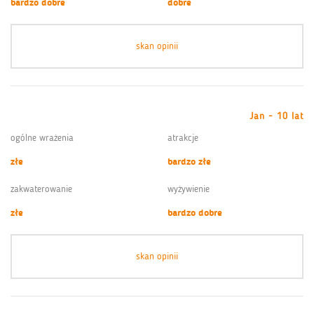
bardzo dobre
dobre
skan opinii
Jan - 10 lat
ogólne wrażenia
atrakcje
złe
bardzo złe
zakwaterowanie
wyżywienie
złe
bardzo dobre
skan opinii