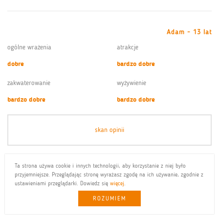
Adam - 13 lat
ogólne wrażenia
atrakcje
dobre
bardzo dobre
zakwaterowanie
wyżywienie
bardzo dobre
bardzo dobre
skan opinii
Ta strona używa cookie i innych technologii, aby korzystanie z niej było
przyjemniejsze. Przeglądając stronę wyrażasz zgodę na ich używanie, zgodnie z
Olga - 12 lat
ustawieniami przeglądarki. Dowiedz się
więcej
.
ogólne wrażenia
atrakcje
ROZUMIEM
bardzo dobre
bardzo dobre