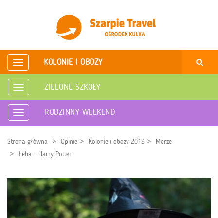
KOLONIE I OBOZY
Rozwiń
nawigację
ZIELONE SZKOŁY
Rozwiń
nawigację
RODZINNY WEEKEND
Rozwiń
nawigację
Strona główna
Opinie
Kolonie i obozy 2013
Morze
Łeba - Harry Potter