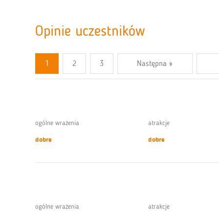
Opinie uczestników
1
2
3
Następna »
ogólne wrażenia
atrakcje
dobre
dobre
ogólne wrażenia
atrakcje