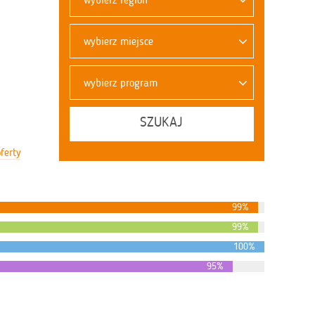
wybierz miejsce
wybierz program
SZUKAJ
ferty
99%
99%
100%
95%