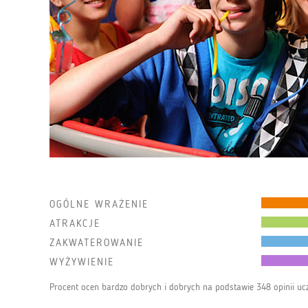
OGÓLNE WRAŻENIE
ATRAKCJE
ZAKWATEROWANIE
WYŻYWIENIE
Procent ocen bardzo dobrych i dobrych na podstawie 348 opinii uc