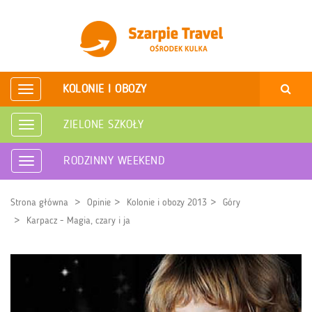
KOLONIE I OBOZY
Rozwiń
nawigację
ZIELONE SZKOŁY
Rozwiń
nawigację
RODZINNY WEEKEND
Rozwiń
nawigację
Strona główna
Opinie
Kolonie i obozy 2013
Góry
Karpacz - Magia, czary i ja