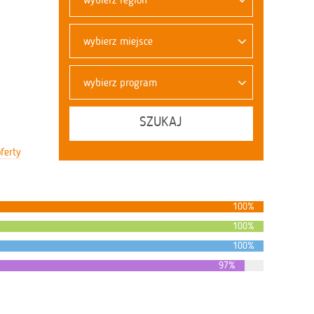
wybierz miejsce
wybierz program
SZUKAJ
ferty
100%
100%
100%
97%