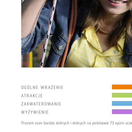
OGÓLNE WRAŻENIE
ATRAKCJE
ZAKWATEROWANIE
WYŻYWIENIE
Procent ocen bardzo dobrych i dobrych na podstawie 73 opinii ucz