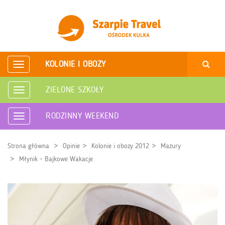
KOLONIE I OBOZY
Rozwiń
nawigację
ZIELONE SZKOŁY
Rozwiń
nawigację
RODZINNY WEEKEND
Rozwiń
nawigację
Strona główna
Opinie
Kolonie i obozy 2012
Mazury
Młynik - Bajkowe Wakacje