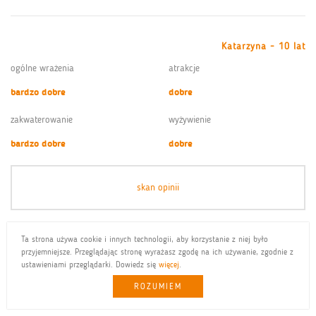
Katarzyna - 10 lat
ogólne wrażenia
atrakcje
bardzo dobre
dobre
zakwaterowanie
wyżywienie
bardzo dobre
dobre
skan opinii
Ta strona używa cookie i innych technologii, aby korzystanie z niej było
przyjemniejsze. Przeglądając stronę wyrażasz zgodę na ich używanie, zgodnie z
Zuzanna - 8 lat
ustawieniami przeglądarki. Dowiedz się
więcej
.
ogólne wrażenia
atrakcje
ROZUMIEM
bardzo dobre
bardzo dobre