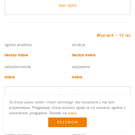
skan opinii
Wojciech - 12 lat
ogólne wrażenia
atrakcje
bardzo dobre
bardzo dobre
zakwaterowanie
wyżywienie
dobre
dobre
skan opinii
Ta strona używa cookie i innych technologii, aby korzystanie z niej było
przyjemniejsze. Przeglądając stronę wyrażasz zgodę na ich używanie, zgodnie z
ustawieniami przeglądarki. Dowiedz się
więcej
.
ROZUMIEM
Krzysztof - 12 lat