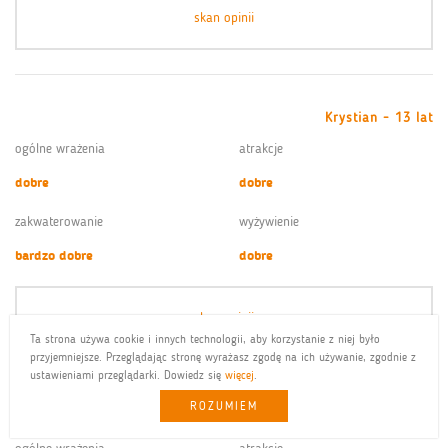
skan opinii
Krystian - 13 lat
ogólne wrażenia
atrakcje
dobre
dobre
zakwaterowanie
wyżywienie
bardzo dobre
dobre
skan opinii
Ta strona używa cookie i innych technologii, aby korzystanie z niej było
przyjemniejsze. Przeglądając stronę wyrażasz zgodę na ich używanie, zgodnie z
ustawieniami przeglądarki. Dowiedz się
więcej
.
ROZUMIEM
Karol - 11 lat