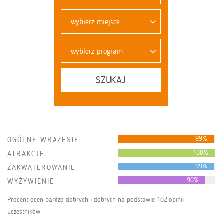
wybierz miejsce
wybierz program
SZUKAJ
99%
OGÓLNE WRAŻENIE
100%
ATRAKCJE
99%
ZAKWATEROWANIE
90%
WYŻYWIENIE
Procent ocen bardzo dobrych i dobrych na podstawie 102 opinii
uczestników