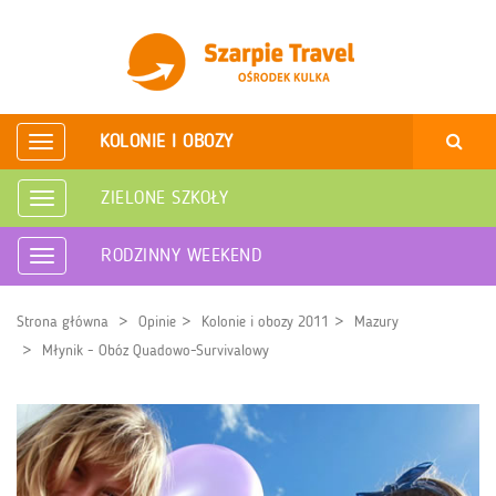
KOLONIE I OBOZY
Rozwiń
nawigację
ZIELONE SZKOŁY
Rozwiń
nawigację
RODZINNY WEEKEND
Rozwiń
nawigację
Strona główna
Opinie
Kolonie i obozy 2011
Mazury
Młynik - Obóz Quadowo-Survivalowy